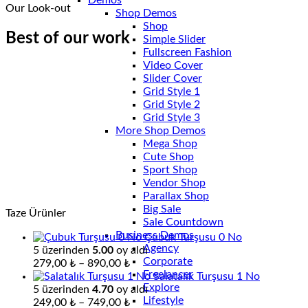
Demos
Our Look-out
Shop Demos
Shop
Best of our work
Simple Slider
Fullscreen Fashion
Video Cover
Slider Cover
Grid Style 1
Grid Style 2
Grid Style 3
More Shop Demos
Mega Shop
Cute Shop
Sport Shop
Vendor Shop
Parallax Shop
Big Sale
Taze Ürünler
Sale Countdown
Business Demos
Çubuk Turşusu 0 No
Agency
5 üzerinden
5.00
oy aldı
Corporate
Fiyat
279,00
₺
–
890,00
₺
Freelancer
aralığı:
Salatalık Turşusu 1 No
Explore
279,00 ₺
5 üzerinden
4.70
oy aldı
Lifestyle
-
Fiyat
249,00
₺
–
749,00
₺