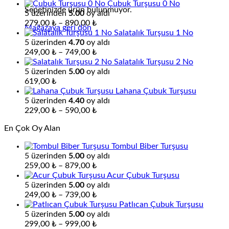
Çubuk Turşusu 0 No
579,00 ₺
Sepetinizde ürün bulunmuyor.
5 üzerinden
5.00
oy aldı
Fiyat
279,00
₺
–
890,00
₺
Mağazaya geri dön
aralığı:
Salatalık Turşusu 1 No
279,00 ₺
5 üzerinden
4.70
oy aldı
-
Fiyat
249,00
₺
–
749,00
₺
890,00 ₺
aralığı:
Salatalık Turşusu 2 No
249,00 ₺
5 üzerinden
5.00
oy aldı
-
619,00
₺
749,00 ₺
Lahana Çubuk Turşusu
5 üzerinden
4.40
oy aldı
Fiyat
229,00
₺
–
590,00
₺
aralığı:
En Çok Oy Alan
229,00 ₺
-
Tombul Biber Turşusu
590,00 ₺
5 üzerinden
5.00
oy aldı
Fiyat
259,00
₺
–
879,00
₺
aralığı:
Acur Çubuk Turşusu
259,00 ₺
5 üzerinden
5.00
oy aldı
-
Fiyat
249,00
₺
–
739,00
₺
879,00 ₺
aralığı:
Patlıcan Çubuk Turşusu
249,00 ₺
5 üzerinden
5.00
oy aldı
-
Fiyat
299,00
₺
–
999,00
₺