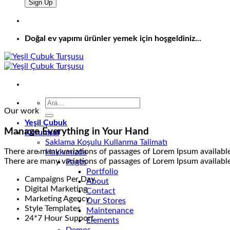
Doğal ev yapımı ürünler yemek için hoşgeldiniz...
Ara:
Our work
Yeşil Çubuk
Manage Everything in Your Hand
Kurumsal
Saklama Koşulu Kullanma Talimatı
There are many variations of passages of Lorem Ipsum available
Hakkımızda
There are many variations of passages of Lorem Ipsum available,
Pages
Portfolio
Campaigns Per Day
About
Digital Marketing
Contact
Marketing Agency
Our Stores
Style Templates
Maintenance
24*7 Hour Support
Elements