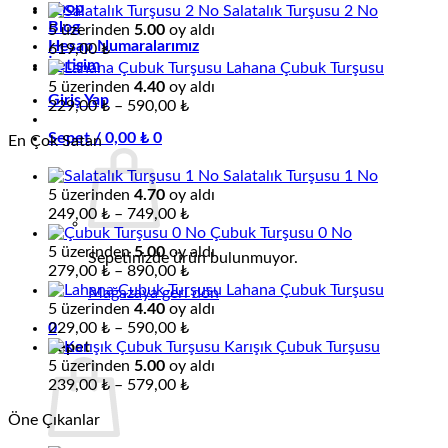
Shop
890,00 ₺
aralığı:
Salatalık Turşusu 2 No
Blog
249,00 ₺
5 üzerinden
5.00
oy aldı
Hesap Numaralarımız
-
619,00
₺
İletişim
749,00 ₺
Lahana Çubuk Turşusu
5 üzerinden
4.40
oy aldı
Giriş Yap
Fiyat
229,00
₺
–
590,00
₺
aralığı:
Sepet /
0,00
₺
0
En Çok Satan
229,00 ₺
-
Salatalık Turşusu 1 No
590,00 ₺
5 üzerinden
4.70
oy aldı
Fiyat
249,00
₺
–
749,00
₺
aralığı:
Çubuk Turşusu 0 No
249,00 ₺
5 üzerinden
5.00
oy aldı
Sepetinizde ürün bulunmuyor.
-
Fiyat
279,00
₺
–
890,00
₺
749,00 ₺
aralığı:
Lahana Çubuk Turşusu
Mağazaya geri dön
279,00 ₺
5 üzerinden
4.40
oy aldı
-
Fiyat
0
229,00
₺
–
590,00
₺
890,00 ₺
aralığı:
Sepet
Karışık Çubuk Turşusu
229,00 ₺
5 üzerinden
5.00
oy aldı
-
Fiyat
239,00
₺
–
579,00
₺
590,00 ₺
aralığı:
Öne Çıkanlar
239,00 ₺
-