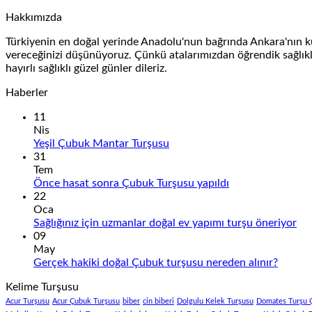
739,00 ₺
aralığı:
Hakkımızda
299,00 ₺
-
Türkiyenin en doğal yerinde Anadolu'nun bağrında Ankara'nın kuz
999,00 ₺
vereceğinizi düşünüyoruz. Çünkü atalarımızdan öğrendik sağlıklı
hayırlı sağlıklı güzel günler dileriz.
Haberler
11
Nis
Yorum
Yeşil Çubuk Mantar Turşusu
yok
31
Yeşil
Tem
Çubuk
Yorum
Önce hasat sonra Çubuk Turşusu yapıldı
Mantar
yok
22
Turşusu
Önce
Oca
hasat
Yo
Sağlığınız için uzmanlar doğal ev yapımı turşu öneriyor
sonra
yo
09
Çubuk
Sağ
May
Turşusu
içi
Yorum
Gerçek hakiki doğal Çubuk turşusu nereden alınır?
yapıldı
uzm
yok
Kelime Turşusu
Gerçek
doğ
hakiki
ev
Acur Turşusu
Acur Çubuk Turşusu
biber
cin biberi
Dolgulu Kelek Turşusu
Domates Turşu 