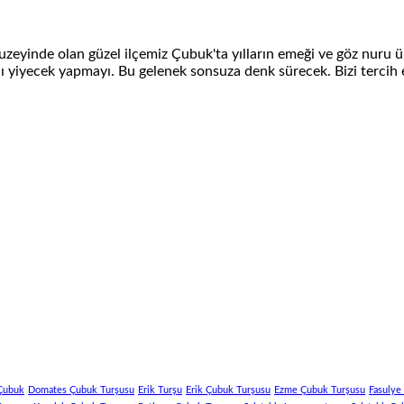
eyinde olan güzel ilçemiz Çubuk'ta yılların emeği ve göz nuru ürü
 yiyecek yapmayı. Bu gelenek sonsuza denk sürecek. Bizi tercih et
rum
k
lığınız
n
anlar
al
Çubuk
Domates Çubuk Turşusu
Erik Turşu
Erik Çubuk Turşusu
Ezme Çubuk Turşusu
Fasulye